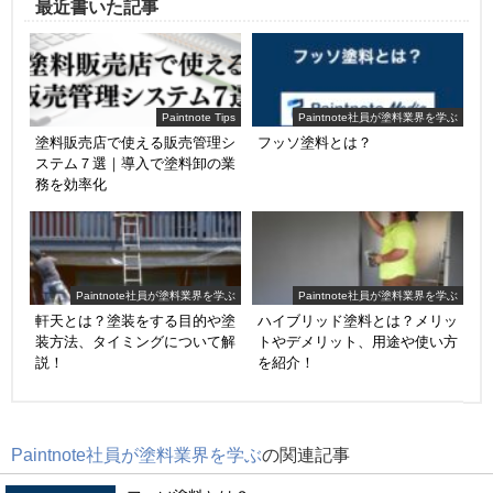
最近書いた記事
Paintnote Tips
Paintnote社員が塗料業界を学ぶ
塗料販売店で使える販売管理シ
フッソ塗料とは？
ステム７選｜導入で塗料卸の業
務を効率化
Paintnote社員が塗料業界を学ぶ
Paintnote社員が塗料業界を学ぶ
軒天とは？塗装をする目的や塗
ハイブリッド塗料とは？メリッ
装方法、タイミングについて解
トやデメリット、用途や使い方
説！
を紹介！
Paintnote社員が塗料業界を学ぶ
の関連記事